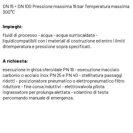
DN 15 ÷ DN 100 Pressione massima 16 bar Temperatura massima
300°C
Impieghi:
fluidi di processo - acqua - acqua surriscaldata -
liquidicompatibili con i materiali di costruzione ed entro i limiti
ditemperatura e pressione sopra specificati.
A richiesta:
esecuzione in ghisa sferoidale PN 16 - esecuzione inacciaio
carbonio o acciaio inox PN 25 e PN 40 - stellitatura passaggi
ridotti - posizionatore pneumatico o elettropneumatico filtro
riduttore - fine corsa induttivi - elettrovalvola pilota
ingrassatore per prolunga alettata - volantino di testa
percomando manuale di emergenza.