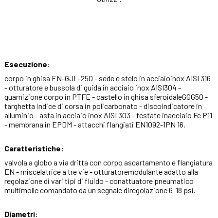
Esecuzione:
corpo in ghisa EN-GJL-250 - sede e stelo in acciaioinox AISI 316
- otturatore e bussola di guida in acciaio inox AISI304 -
guarnizione corpo in PTFE - castello in ghisa sferoidaleGGG50 -
targhetta indice di corsa in policarbonato - discoindicatore in
alluminio - asta in acciaio inox AISI 303 - testate inacciaio Fe P11
- membrana in EPDM - attacchi flangiati EN1092-1PN 16.
Caratteristiche:
valvola a globo a via dritta con corpo ascartamento e flangiatura
EN - miscelatrice a tre vie - otturatoremodulante adatto alla
regolazione di vari tipi di fluido - conattuatore pneumatico
multimolle comandato da un segnale diregolazione 6-18 psi.
Diametri: