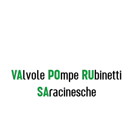
VA
lvole
PO
mpe
RU
binetti
SA
racinesche