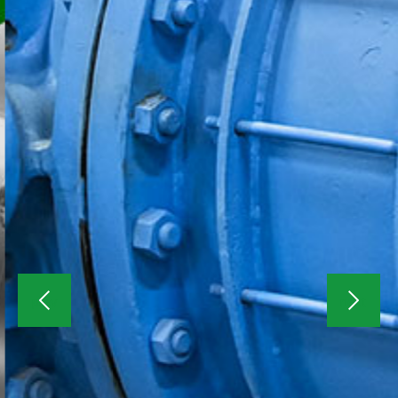
prev
next