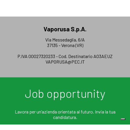
Vaporusa S.p.A.
Via Messedaglia, 6/A
37135 - Verona (VR)
P.IVA 00027320233 - Cod. Destinatario AO3AEUZ
VAPORUSA@PEC.IT
Job opportunity
Lavora per un’azienda orientata al futuro. Invia la tua
candidatura.
+39 045 504088
IT
INFO@VAPORUSA.COM
EN