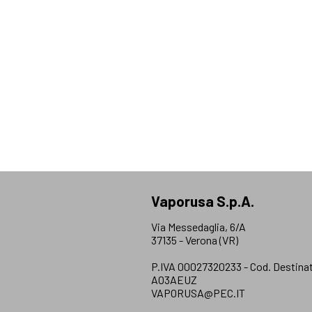
Vaporusa S.p.A.
Via Messedaglia, 6/A
37135 - Verona (VR)
P.IVA 00027320233 - Cod. Destinat
AO3AEUZ
VAPORUSA@PEC.IT