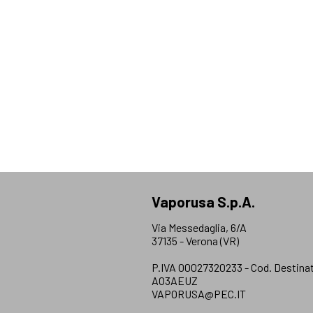
Vaporusa S.p.A.
Via Messedaglia, 6/A
37135 - Verona (VR)
P.IVA 00027320233 - Cod. Destinat
AO3AEUZ
VAPORUSA@PEC.IT