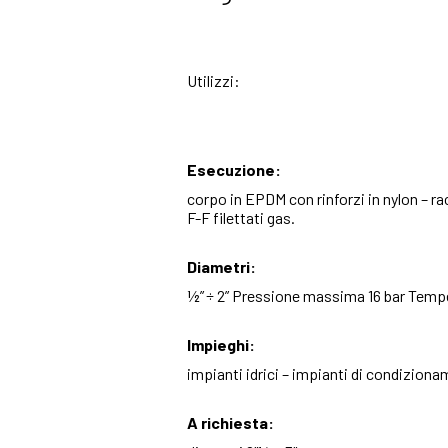
Utilizzi:
Esecuzione:
corpo in EPDM con rinforzi in nylon – ra
F-F filettati gas.
Diametri:
½” ÷ 2” Pressione massima 16 bar Tempe
Impieghi:
impianti idrici – impianti di condizion
A richiesta: