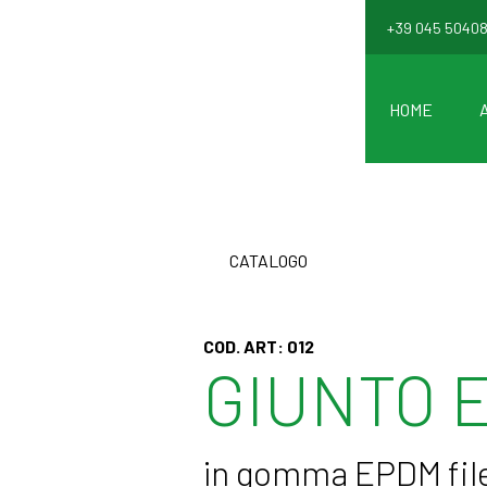
+39 045 5040
HOME
CATALOGO
COD. ART:
012
GIUNTO 
in gomma EPDM file