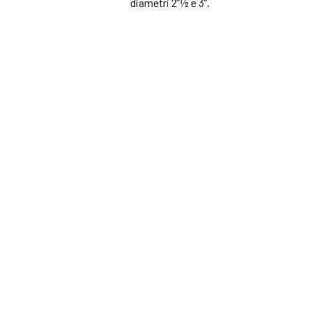
diametri 2”½ e 3”.