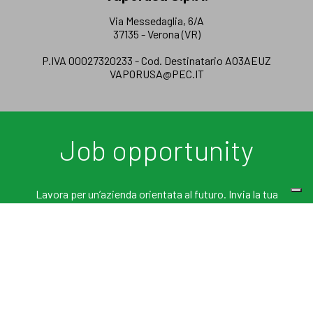
Via Messedaglia, 6/A
37135 - Verona (VR)
P.IVA 00027320233 - Cod. Destinatario AO3AEUZ
VAPORUSA@PEC.IT
Job opportunity
+39 045 504088
IT
Lavora per un’azienda orientata al futuro. Invia la tua
INFO@VAPORUSA.COM
EN
candidatura.
COMPILA LA CANDIDATURA
VAPORUSA S.P.A. © 2026 - ALL RIGHT RESERVED