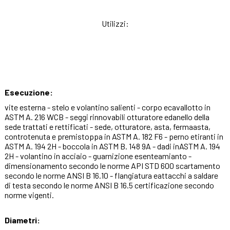
Utilizzi:
Esecuzione:
vite esterna - stelo e volantino salienti - corpo ecavallotto in
ASTM A. 216 WCB - seggi rinnovabili otturatore edanello della
sede trattati e rettificati - sede, otturatore, asta, fermaasta,
controtenuta e premistoppa in ASTM A. 182 F6 - perno etiranti in
ASTM A. 194 2H - boccola in ASTM B. 148 9A - dadi inASTM A. 194
2H - volantino in acciaio - guarnizione esenteamianto -
dimensionamento secondo le norme API STD 600 scartamento
secondo le norme ANSI B 16.10 - flangiatura eattacchi a saldare
di testa secondo le norme ANSI B 16.5 certificazione secondo
norme vigenti.
Diametri: